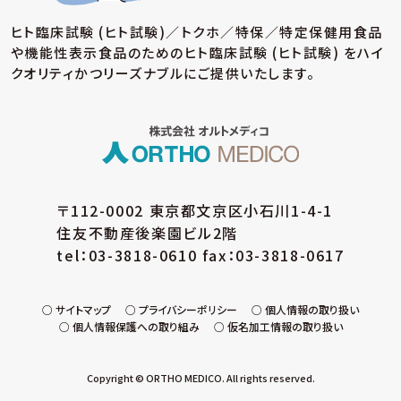
個人情報の適正な取扱いを確保するため、「関
ヒト臨床試験 (ヒト試験)／トクホ／特保／特定保健用食品
係法令等の遵守」、「個人情報の取得・利用・提
や機能性表示食品のための
ヒト臨床試験 (ヒト試験) をハイ
供」、「個人情報の取得元」、「質問および苦情相
談の窓口」等についての個人情報保護方針を策
クオリティかつリーズナブルにご提供いたします。
定しています。
(イ) 個人データの取扱いに係る規程の整備
取得・入力、利用・加工、保管・保存、移送・送信、
消去・廃棄等の段階ごとに、取扱方法、管理者・
取扱者およびその任務等について個人データの
取扱規程を策定しています。また、個人データの
〒112-0002 東京都文京区小石川1-4-1
安全管理、取扱状況の点検及び監査、外部委託
住友不動産後楽園ビル2階
に係る規程を整備しています。
tel：03-3818-0610 fax：03-3818-0617
(ウ) 組織的安全管理措置
個人データの取扱いに関する責任者・管理者を
設置するとともに、個人データを取り扱う従業
サイトマップ
プライバシーポリシー
個人情報の取り扱い
個人情報保護への取り組み
仮名加工情報の取り扱い
員・役員および当該従業員・役員が取り扱う個
人データの範囲を明確化し、法や取扱規程に違
反している事実または兆候を把握した場合の責
Copyright © ORTHO MEDICO. All rights reserved.
任者への報告連絡体制を整備しています。また、
就業規則等において個人データの安全管理に