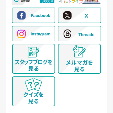
③ モニター試験参加者への条件確認、連絡
④ モニター試験参加者への謝礼の支払い
⑤ モニター様からのお問い合わせ・ご要望への
対応
⑥ アンケートによる調査
⑦ 統計的な集計・分析、新規サービスの検討や
提案（データを公表する際は個人が特定でき
ないように配慮いたします）
(イ) 弊社とお取引き又は提携する企業、施設、団体
等 に所属する方から、WEBサイト、名刺交換
(WEB上を含む)、開催イベント、その他当社所定
の手続きを通じて取得する個人情報について
① WEBサイトの運営管理 (メールマガジン配
信、対象者の抽出を含む)
② 各種お問合せ・ご要望への対応
③ 商談・打ち合わせ・契約の履行
④ 当社が委託された業務の遂行