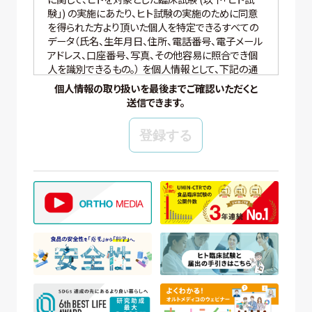
験」) の実施にあたり、ヒト試験の実施のために同意
を得られた方より頂いた個人を特定できるすべての
データ（氏名、生年月日、住所、電話番号、電子メール
アドレス、口座番号、写真、その他容易に照合でき個
人を識別できるもの。） を個人情報として、下記の通
り適切に取り扱いいたします。
個人情報の取り扱いを最後までご確認いただくと
送信できます。
【個人情報の管理】
当社では、個人情報の保護管理者として個人情報保
護管理者を任命し、個人情報保護法、その他関連す
る法令を遵守し、適切に個人情報を管理しています。
【個人情報の取得と利用目的】
当社は、以下の場合に個人情報を取得、および利用
いたします。
(ア) モニター試験に参加頂く方の個人情報について
① WEBサイトの運営管理 (メールマガジン配
信、対象者の抽出を含む)
② 新規モニター試験の参加者募集および管理