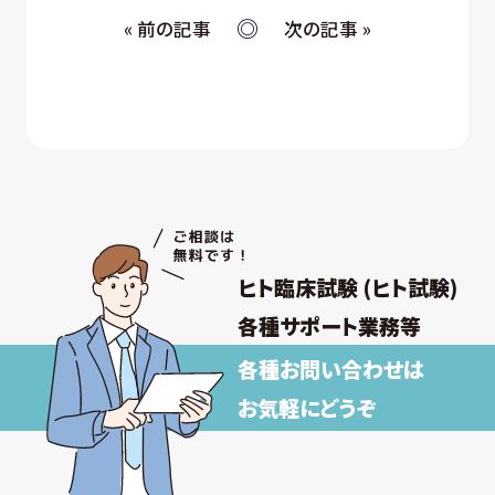
⑤ お取引先への情報提供および連絡
« 前の記事
次の記事 »
(ウ) 従業員・役員 (過去に従業員・役員であった者を
含む) 又はそれらの家族の方が当社所定の手続
きによって提供する個人情報、および採用応募
者が採用手続き又は人材データ提供サービス
を通じて提供する個人情報 について
① 採否の検討、決定及び連絡並びに採用時の
入社及び雇用手続き
② 雇用・退職手続きを始めとする人事管理、給
与支払その他の労務管理
③ 福利厚生、教育研修、安全衛生管理
ヒト臨床試験 (ヒト試験)
取得した個人情報について上記以外の目的外
利用を行わず、またそのための措置を講じます。
各種サポート業務等
各種お問い合わせは
【保有個人データの安全管理のために講じた
措置】
お気軽にどうぞ
当社では個人情報保護法に基づき、保有個人データ
の安全管理のために、以下の措置を講じています。
(ア) 個人情報保護方針の策定