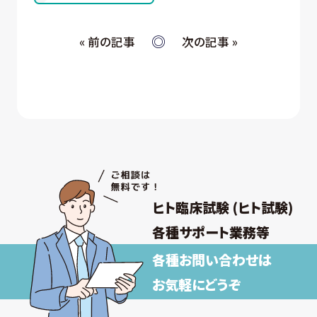
④ 当社が委託された業務の遂行
⑤ お取引先への情報提供および連絡
« 前の記事
次の記事 »
(ウ) 従業員・役員 (過去に従業員・役員であった者を
含む) 又はそれらの家族の方が当社所定の手続
きによって提供する個人情報、および採用応募
者が採用手続き又は人材データ提供サービス
を通じて提供する個人情報 について
① 採否の検討、決定及び連絡並びに採用時の
入社及び雇用手続き
② 雇用・退職手続きを始めとする人事管理、給
与支払その他の労務管理
③ 福利厚生、教育研修、安全衛生管理
ヒト臨床試験 (ヒト試験)
取得した個人情報について上記以外の目的外
利用を行わず、またそのための措置を講じます。
各種サポート業務等
各種お問い合わせは
【保有個人データの安全管理のために講じた
措置】
お気軽にどうぞ
当社では個人情報保護法に基づき、保有個人データ
の安全管理のために、以下の措置を講じています。