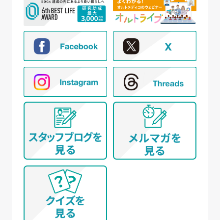
② 新規モニター試験の参加者募集および管理
③ モニター試験参加者への条件確認、連絡
④ モニター試験参加者への謝礼の支払い
⑤ モニター様からのお問い合わせ・ご要望への
対応
⑥ アンケートによる調査
⑦ 統計的な集計・分析、新規サービスの検討や
提案（データを公表する際は個人が特定でき
ないように配慮いたします）
(イ) 弊社とお取引き又は提携する企業、施設、団体
等 に所属する方から、WEBサイト、名刺交換
(WEB上を含む)、開催イベント、その他当社所定
の手続きを通じて取得する個人情報について
① WEBサイトの運営管理 (メールマガジン配
信、対象者の抽出を含む)
② 各種お問合せ・ご要望への対応
③ 商談・打ち合わせ・契約の履行