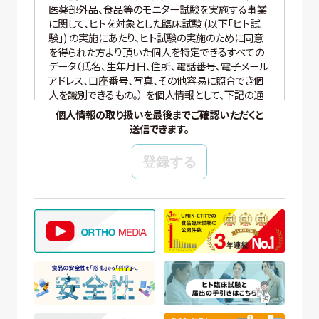
医薬部外品、食品等のモニター試験を実施する事業
に関して、ヒトを対象とした臨床試験 (以下「ヒト試
験」) の実施にあたり、ヒト試験の実施のために同意
を得られた方より頂いた個人を特定できるすべての
データ（氏名、生年月日、住所、電話番号、電子メール
アドレス、口座番号、写真、その他容易に照合でき個
人を識別できるもの。） を個人情報として、下記の通
り適切に取り扱いいたします。
個人情報の取り扱いを最後までご確認いただくと
送信できます。
【個人情報の管理】
当社では、個人情報の保護管理者として個人情報保
護管理者を任命し、個人情報保護法、その他関連す
る法令を遵守し、適切に個人情報を管理しています。
【個人情報の取得と利用目的】
当社は、以下の場合に個人情報を取得、および利用
いたします。
(ア) モニター試験に参加頂く方の個人情報について
① WEBサイトの運営管理 (メールマガジン配
信、対象者の抽出を含む)