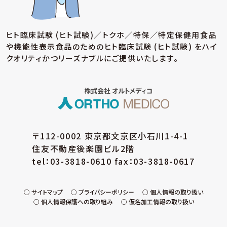
(ア) 個人情報保護方針の策定
個人情報の適正な取扱いを確保するため、「関
ヒト臨床試験 (ヒト試験)／トクホ／特保／特定保健用食品
係法令等の遵守」、「個人情報の取得・利用・提
や機能性表示食品のための
ヒト臨床試験 (ヒト試験) をハイ
供」、「個人情報の取得元」、「質問および苦情相
談の窓口」等についての個人情報保護方針を策
クオリティかつリーズナブルにご提供いたします。
定しています。
(イ) 個人データの取扱いに係る規程の整備
取得・入力、利用・加工、保管・保存、移送・送信、
消去・廃棄等の段階ごとに、取扱方法、管理者・
取扱者およびその任務等について個人データの
取扱規程を策定しています。また、個人データの
〒112-0002 東京都文京区小石川1-4-1
安全管理、取扱状況の点検及び監査、外部委託
住友不動産後楽園ビル2階
に係る規程を整備しています。
tel：03-3818-0610 fax：03-3818-0617
(ウ) 組織的安全管理措置
個人データの取扱いに関する責任者・管理者を
設置するとともに、個人データを取り扱う従業
サイトマップ
プライバシーポリシー
個人情報の取り扱い
個人情報保護への取り組み
仮名加工情報の取り扱い
員・役員および当該従業員・役員が取り扱う個
人データの範囲を明確化し、法や取扱規程に違
反している事実または兆候を把握した場合の責