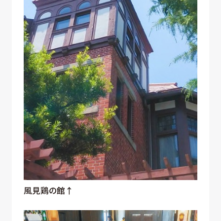
風見鶏の館↑