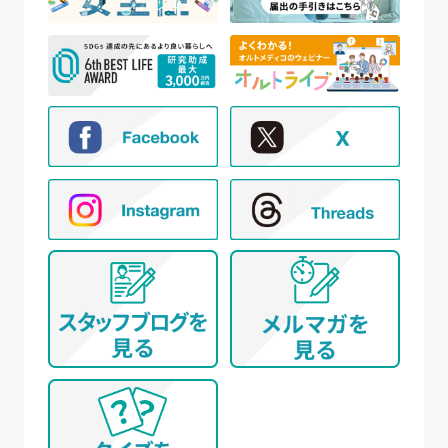
① WEBサイトの運営管理 (メールマガジン配
信、対象者の抽出を含む)
② 新規モニター試験の参加者募集および管理
③ モニター試験参加者への条件確認、連絡
④ モニター試験参加者への謝礼の支払い
⑤ モニター様からのお問い合わせ・ご要望への
対応
⑥ アンケートによる調査
⑦ 統計的な集計・分析、新規サービスの検討や
提案（データを公表する際は個人が特定でき
ないように配慮いたします）
(イ) 弊社とお取引き又は提携する企業、施設、団体
等 に所属する方から、WEBサイト、名刺交換
(WEB上を含む)、開催イベント、その他当社所定
の手続きを通じて取得する個人情報について
① WEBサイトの運営管理 (メールマガジン配
信、対象者の抽出を含む)
② 各種お問合せ・ご要望への対応