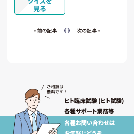
③ 商談・打ち合わせ・契約の履行
④ 当社が委託された業務の遂行
⑤ お取引先への情報提供および連絡
« 前の記事
次の記事 »
(ウ) 従業員・役員 (過去に従業員・役員であった者を
含む) 又はそれらの家族の方が当社所定の手続
きによって提供する個人情報、および採用応募
者が採用手続き又は人材データ提供サービス
を通じて提供する個人情報 について
① 採否の検討、決定及び連絡並びに採用時の
入社及び雇用手続き
② 雇用・退職手続きを始めとする人事管理、給
与支払その他の労務管理
③ 福利厚生、教育研修、安全衛生管理
ヒト臨床試験 (ヒト試験)
取得した個人情報について上記以外の目的外
利用を行わず、またそのための措置を講じます。
各種サポート業務等
各種お問い合わせは
【保有個人データの安全管理のために講じた
措置】
お気軽にどうぞ