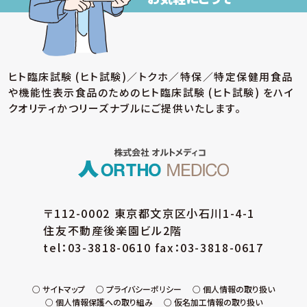
当社では個人情報保護法に基づき、保有個人データ
の安全管理のために、以下の措置を講じています。
(ア) 個人情報保護方針の策定
個人情報の適正な取扱いを確保するため、「関
ヒト臨床試験 (ヒト試験)／トクホ／特保／特定保健用食品
係法令等の遵守」、「個人情報の取得・利用・提
や機能性表示食品のための
ヒト臨床試験 (ヒト試験) をハイ
供」、「個人情報の取得元」、「質問および苦情相
談の窓口」等についての個人情報保護方針を策
クオリティかつリーズナブルにご提供いたします。
定しています。
(イ) 個人データの取扱いに係る規程の整備
取得・入力、利用・加工、保管・保存、移送・送信、
消去・廃棄等の段階ごとに、取扱方法、管理者・
取扱者およびその任務等について個人データの
取扱規程を策定しています。また、個人データの
〒112-0002 東京都文京区小石川1-4-1
安全管理、取扱状況の点検及び監査、外部委託
住友不動産後楽園ビル2階
に係る規程を整備しています。
tel：03-3818-0610 fax：03-3818-0617
(ウ) 組織的安全管理措置
個人データの取扱いに関する責任者・管理者を
設置するとともに、個人データを取り扱う従業
サイトマップ
プライバシーポリシー
個人情報の取り扱い
個人情報保護への取り組み
仮名加工情報の取り扱い
員・役員および当該従業員・役員が取り扱う個