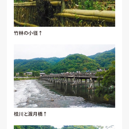
竹林の小径↑
桂川と渡月橋↑