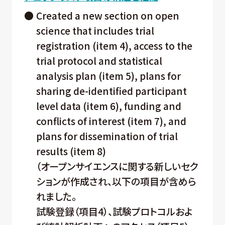
●
Created a new section on open
science that includes trial
registration (item 4), access to the
trial protocol and statistical
analysis plan (item 5), plans for
sharing de-identified participant
level data (item 6), funding and
conflicts of interest (item 7), and
plans for dissemination of trial
results (item 8)
（オープンサイエンスに関する新しいセク
ションが作成され、以下の項目が含めら
れました。
試験登録（項目4）、試験プロトコルおよ