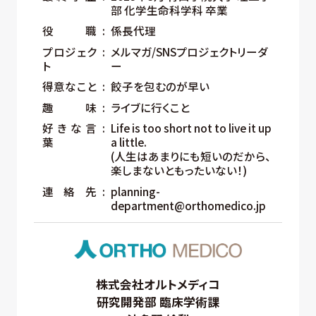
部 化学生命科学科 卒業
役職
係長代理
プロジェク
メルマガ/SNSプロジェクトリーダ
ト
ー
得意なこと
餃子を包むのが早い
趣味
ライブに行くこと
好きな言
Life is too short not to live it up
葉
a little.
(人生はあまりにも短いのだから、
楽しまないともったいない！)
連絡先
planning-
department@orthomedico.jp
株式会社オルトメディコ
研究開発部 臨床学術課