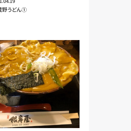
1.04.19
蔵野うどん①
理措置の周知徹底、教育及び訓練
割・責任等を明確化し、個人デー
て、従業員・役員の入退室管理お
しない者による個人データの閲覧
情報データベース等の範囲を限定
るとともに、個人データを取扱う
います。
。ただし、ご提供いただけない部