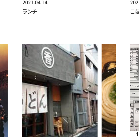
2021.04.14
202
分がある場合、手続き、ご連絡、サービスに支障が生じること
ランチ
こ
【保有個人データ及び第三者提供記録の開示、修正、
保有個人データ及び第三者提供記録の開示、訂正、追加又
は提供の拒否についての依頼を受けた場合は、当社の手続
開示等が必要な際は当社まで連絡いただければ担当者が対
【お問い合わせ・取扱に関する苦情等について】
当社の個人情報の取扱に関するお問い合せや、個人情報に
については、下記窓口へご連絡いただければ対応致します。
株式会社オルトメディコ 個人情報お問い合わせ窓口
〒112-0002 東京都文京区小石川1丁目4番1号
住友不動産
TEL：03-3818-0610
Mail：support@orthomedico.jp
（代表取締役：山本 和雄）
（個人情報保護管理者：大内 幸子）