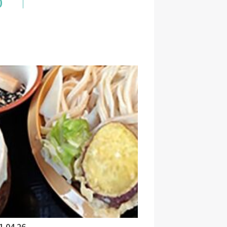
0
の手続きを通じて取得する個人情報
者の抽出を含む)
) 又はそれらの家族の方が当社所
募者が採用手続き又は人材データ
び雇用手続き
その他の労務管理
わず、またそのための措置を講じ
1.04.26