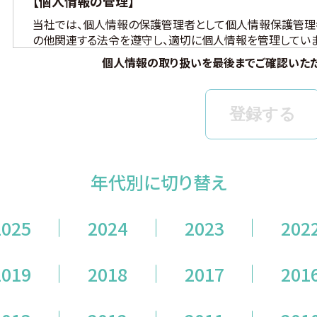
【個人情報の管理】
当社では、個人情報の保護管理者として個人情報保護管理
の他関連する法令を遵守し、適切に個人情報を管理していま
個人情報の取り扱いを最後までご確認いただ
【個人情報の取得と利用目的】
当社は、以下の場合に個人情報を取得、および利用いたしま
(ア) モニター試験に参加頂く方の個人情報について
① WEBサイトの運営管理 (メールマガジン配信、対象
② 新規モニター試験の参加者募集および管理
年代別に切り替え
③ モニター試験参加者への条件確認、連絡
④ モニター試験参加者への謝礼の支払い
⑤ モニター様からのお問い合わせ・ご要望への対応
2025
2024
2023
202
⑥ アンケートによる調査
⑦ 統計的な集計・分析、新規サービスの検討や提案（
2019
2018
2017
201
できないように配慮いたします）
(イ) 弊社とお取引き又は提携する企業、施設、団体等 に所