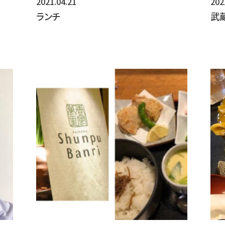
2021.04.21
202
点検や監査を定期的に実施しています。
ランチ
武
(エ) 人的安全管理措置
個人データの取扱いについて、従業員・役員に安全管
を定期的に実施しています。また、管理者・取扱者の役
タ管理手続の遵守状況を随時確認しています。
(オ) 物理的安全管理措置
個人データを取り扱う重要な機器類の設置場所におい
よび持ち込む機器等の制限を行うとともに、権限を有
を防止する措置を実施しています。
(カ) 技術的安全管理措置
アクセス制御を実施して、取扱者および取り扱う個人
しています。また、個人データの漏えい等防止策を講じ
情報システムの稼動状況の記録、監視及び監査を行って
【個人情報の提供】
個人情報は、利用者の意思で任意にご提供いただくものです