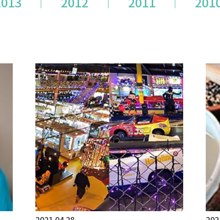
2013
2012
2011
201
換 (WEB上を含む)、開催イベント、その他当社所定
について
① WEBサイトの運営管理 (メールマガジン配信、対象
② 各種お問合せ・ご要望への対応
③ 商談・打ち合わせ・契約の履行
④ 当社が委託された業務の遂行
⑤ お取引先への情報提供および連絡
(ウ) 従業員・役員 (過去に従業員・役員であった者を含む
定の手続きによって提供する個人情報、および採用応
提供サービスを通じて提供する個人情報 について
① 採否の検討、決定及び連絡並びに採用時の入社及
② 雇用・退職手続きを始めとする人事管理、給与支払
③ 福利厚生、教育研修、安全衛生管理
取得した個人情報について上記以外の目的外利用を行
ます。
【保有個人データの安全管理のために講じた措置】
2021.04.28
202