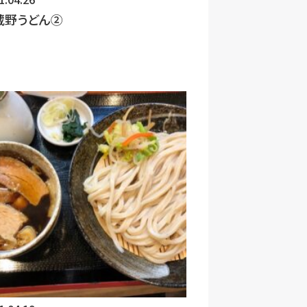
管理のために、以下の措置を講じ
蔵野うどん②
の遵守」、「個人情報の取得・利
談の窓口」等についての個人情報
・廃棄等の段階ごとに、取扱方法、管
扱規程を策定しています。また、
部委託に係る規程を整備していま
るとともに、個人データを取り扱う
データの範囲を明確化し、法や取
合の責任者への報告連絡体制を整
の安全管理に係る取扱規程を定め、
ともに、個人データの取扱状況の