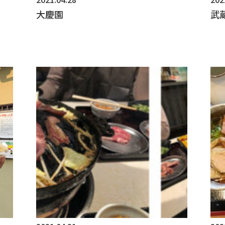
当社では個人情報保護法に基づき、保有個人データの安全
ています。
大慶園
武
(ア) 個人情報保護方針の策定
個人情報の適正な取扱いを確保するため、「関係法令等
用・提供」、「個人情報の取得元」、「質問および苦情相
保護方針を策定しています。
(イ) 個人データの取扱いに係る規程の整備
取得・入力、利用・加工、保管・保存、移送・送信、消去
理者・取扱者およびその任務等について個人データの取
個人データの安全管理、取扱状況の点検及び監査、外
す。
(ウ) 組織的安全管理措置
個人データの取扱いに関する責任者・管理者を設置す
従業員・役員および当該従業員・役員が取り扱う個人
扱規程に違反している事実または兆候を把握した場
備しています。また、就業規則等において個人データ
個人データの取扱状況を確認できる手段を整備すると