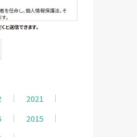
者を任命し、個人情報保護法、そ
す。
くと
送信できます。
す。
者の抽出を含む)
2
2021
データを公表する際は個人が特定
6
2015
属する方から、WEBサイト、名刺交