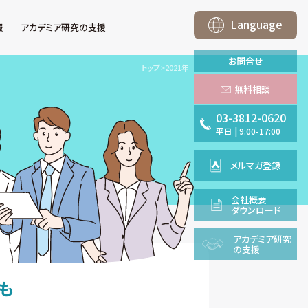
Language
報
アカデミア研究の支援
お問合せ
トップ
>
2021年
無料相談
03-3812-0620
平日
|
9:00-17:00
メルマガ登録
会社概要
ダウンロード
アカデミア
研究
の支援
も