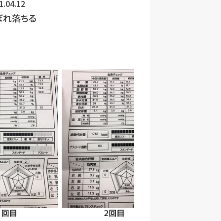
1.04.12
がありますのでご了承ください。
ぼれ落ちる
利用停止】
は削除、利用目的の通知、利用又
きに従って速やかに対応します。
応させていただきます。
関する相談、苦情及び開示等要求
後楽園ビル2階