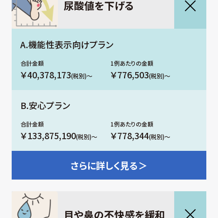
尿酸値を下げる
A.機能性表示向けプラン
￥40,378,173
￥776,503
(税別)～
(税別)～
B.安心プラン
￥133,875,190
￥778,344
(税別)～
(税別)～
さらに
詳しく見る＞
⽬や⿐の不快感を緩和